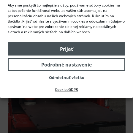
Naša ďalšia realizácia
Aby sme poskytli čo najlepšie služby, používame súbory cookies na
zabezpečenie funkčnosti webu as vašim súhlasom aj oi. na
personalizáciu obsahu našich webových stránok. Kliknutím na
tlačidlo „Prijať“ súhlasíte s využívaním cookies a odovzdaním údajov o
správaní na webe pre zobrazenie cielenej reklamy na sociálnych
sieťach a reklamných sieťach na ďalších weboch.
Prijať
Podrobné nastavenie
Odmietnuť všetko
Cookies
GDPR