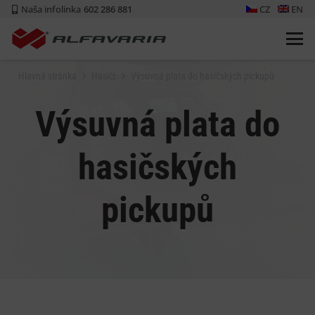
Naša infolinka
602 286 881
CZ
EN
Hlavná stránka
Hasiči
Výsuvná plata do hasičských pickupů
Výsuvná plata do
hasičských
pickupů