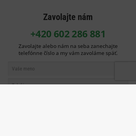
Zavolajte nám
+420 602 286 881
Zavolajte alebo nám na seba zanechajte
telefónne číslo a my vám zavoláme späť.