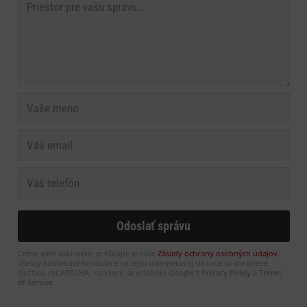
Ctíme vaše súkromie, prečítajte si naše
Zásady ochrany osobných údajov
.
Všetky kontaktné formuláre na tejto internetovej stránke sú chránené
službou reCAPTCHA, na ktorú sa vzťahujú
Google's Privacy Policy
a
Terms
of Service
.