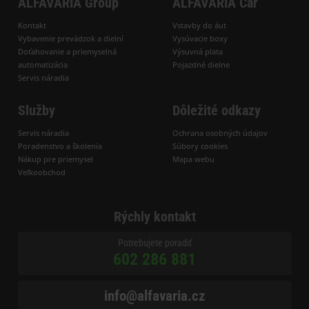
ALFAVARIA Group
ALFAVARIA Car
Kontakt
Vstavby do áut
Vybavenie prevádzok a dielní
Vysúvacie boxy
Doťahovanie a priemyselná
Výsuvná plata
automatizácia
Pojazdné dielne
Servis náradia
Služby
Dôležité odkazy
Servis náradia
Ochrana osobných údajov
Poradenstvo a školenia
Súbory cookies
Nákup pre priemysel
Mapa webu
Veľkoobchod
Rýchly kontakt
Potrebujete poradiť
602 286 881
info@alfavaria.cz