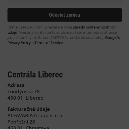
Ctíme vaše soukromí, přečtěte si naše
Zásady ochrany osobních
údajů
. Všechny kontaktní formuláře na této internetové stránce
jsou chráněny službou reCAPTCHA, na kterou se vztahují
Google's
Privacy Policy
a
Terms of Service
.
Centrála Liberec
Adresa
Londýnská 78
460 01 Liberec
Fakturačné údaje
ALFAVARIA Group s. r. o.
Pobřežní 28
463 31 Chrastava