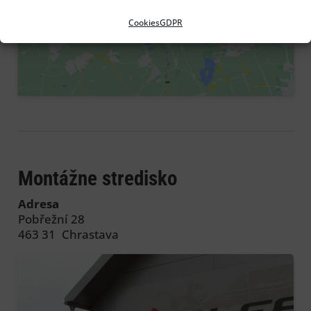
cookies a povolíte tento obsah
Cookies
GDPR
Montážne stredisko
Adresa
Pobřežní 28
463 31 Chrastava