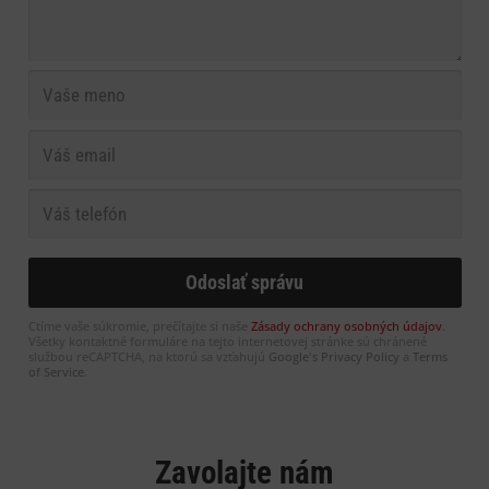
Ctíme vaše súkromie, prečítajte si naše
Zásady ochrany osobných údajov
.
Všetky kontaktné formuláre na tejto internetovej stránke sú chránené
službou reCAPTCHA, na ktorú sa vzťahujú
Google's Privacy Policy
a
Terms
of Service
.
Zavolajte nám