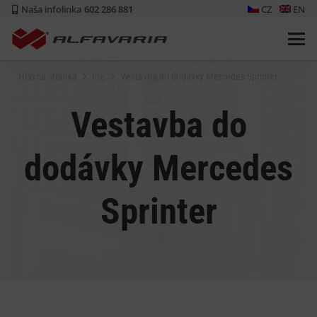
Naša infolinka
602 286 881
CZ
EN
Hlavná stránka
Iné
Vestavba do dodávky Mercedes Sprinter
Vestavba do
dodávky Mercedes
Sprinter