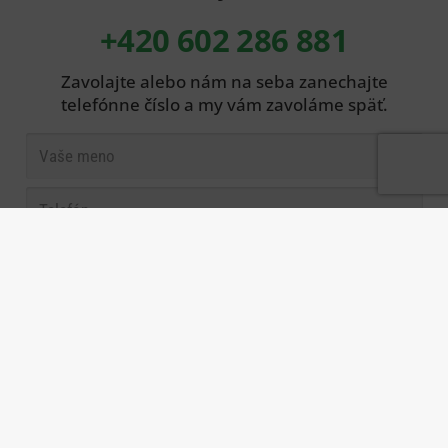
+420 602 286 881
Zavolajte alebo nám na seba zanechajte
telefónne číslo a my vám zavoláme späť.
Spojte sa s nami