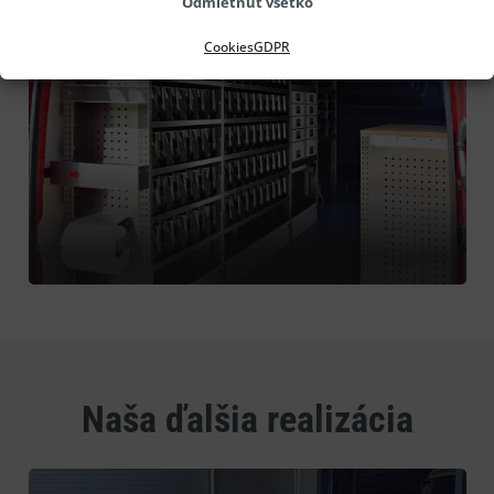
Odmietnuť všetko
Cookies
GDPR
Naša ďalšia realizácia