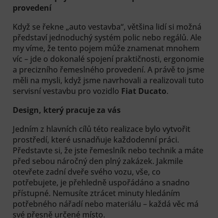
provedení
Když se řekne „auto vestavba“, většina lidí si možná
představí jednoduchý systém polic nebo regálů. Ale
my víme, že tento pojem může znamenat mnohem
víc – jde o dokonalé spojení praktičnosti, ergonomie
a precizního řemeslného provedení. A právě to jsme
měli na mysli, když jsme navrhovali a realizovali tuto
servisní vestavbu pro vozidlo
Fiat Ducato
.
Design, který pracuje za vás
Jedním z hlavních cílů této realizace bylo vytvořit
prostředí, které usnadňuje každodenní práci.
Představte si, že jste řemeslník nebo technik a máte
před sebou náročný den plný zakázek. Jakmile
otevřete zadní dveře svého vozu, vše, co
potřebujete, je přehledně uspořádáno a snadno
přístupné. Nemusíte ztrácet minuty hledáním
potřebného nářadí nebo materiálu – každá věc má
své přesně určené místo.