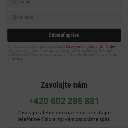
Ctíme vaše súkromie, prečítajte si naše
Zásady ochrany osobných údajov
.
Všetky kontaktné formuláre na tejto internetovej stránke sú chránené
službou reCAPTCHA, na ktorú sa vzťahujú
Google's Privacy Policy
a
Terms
of Service
.
Zavolajte nám
+420 602 286 881
Zavolajte alebo nám na seba zanechajte
telefónne číslo a my vám zavoláme späť.