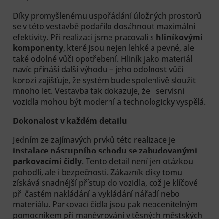
Díky promyšlenému uspořádání úložných prostorů
se v této vestavbě podařilo dosáhnout maximální
efektivity. Při realizaci jsme pracovali s
hliníkovými
komponenty
, které jsou nejen lehké a pevné, ale
také odolné vůči opotřebení. Hliník jako materiál
navíc přináší další výhodu – jeho odolnost vůči
korozi zajišťuje, že systém bude spolehlivě sloužit
mnoho let. Vestavba tak dokazuje, že i servisní
vozidla mohou být moderní a technologicky vyspělá.
Dokonalost v každém detailu
Jedním ze zajímavých prvků této realizace je
instalace nástupního schodu se zabudovanými
parkovacími čidly
. Tento detail není jen otázkou
pohodlí, ale i bezpečnosti. Zákazník díky tomu
získává snadnější přístup do vozidla, což je klíčové
při častém nakládání a vykládání nářadí nebo
materiálu. Parkovací čidla jsou pak neocenitelným
pomocníkem při manévrování v těsných městských