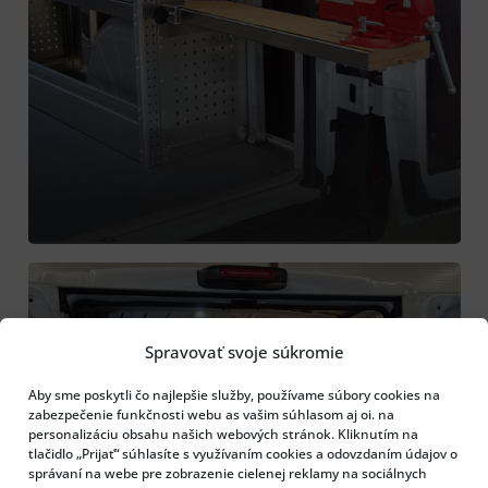
Spravovať svoje súkromie
Aby sme poskytli čo najlepšie služby, používame súbory cookies na
zabezpečenie funkčnosti webu as vašim súhlasom aj oi. na
personalizáciu obsahu našich webových stránok. Kliknutím na
tlačidlo „Prijať“ súhlasíte s využívaním cookies a odovzdaním údajov o
správaní na webe pre zobrazenie cielenej reklamy na sociálnych