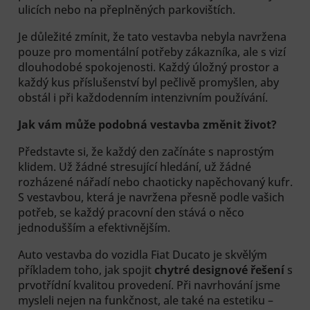
ulicích nebo na přeplněných parkovištích.
Je důležité zmínit, že tato vestavba nebyla navržena
pouze pro momentální potřeby zákazníka, ale s vizí
dlouhodobé spokojenosti. Každý úložný prostor a
každý kus příslušenství byl pečlivě promyšlen, aby
obstál i při každodenním intenzivním používání.
Jak vám může podobná vestavba změnit život?
Představte si, že každý den začínáte s naprostým
klidem. Už žádné stresující hledání, už žádné
rozházené nářadí nebo chaoticky napěchovaný kufr.
S vestavbou, která je navržena přesně podle vašich
potřeb, se každý pracovní den stává o něco
jednodušším a efektivnějším.
Auto vestavba do vozidla Fiat Ducato je skvělým
příkladem toho, jak spojit
chytré designové řešení
s
prvotřídní kvalitou provedení. Při navrhování jsme
mysleli nejen na funkčnost, ale také na estetiku –