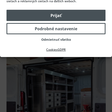
sieťach a reklamných sieťach na ďalších weboch.
Prijať
Podrobné nastavenie
Odmietnuť všetko
Cookies
GDPR