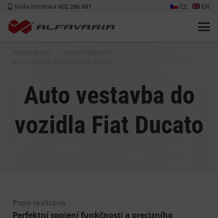
Naša infolinka
602 286 881
CZ
EN
Hlavná stránka
Servisná dielňa
Auto vestavba do vozidla Fiat Ducato
Auto vestavba do
vozidla Fiat Ducato
Popis realizácie
Perfektní spojení funkčnosti a precizního