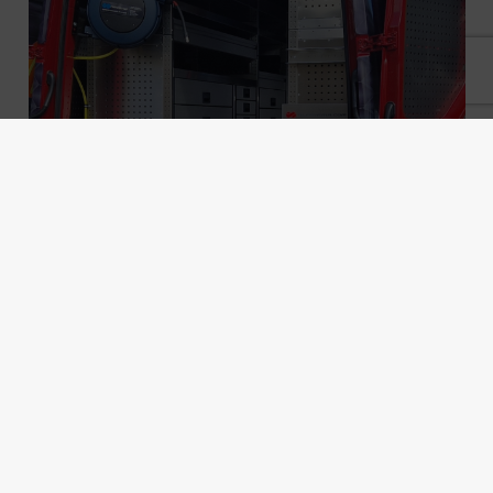
Hliníková auto vestavba na míru do
VW Crafter pro servis lesní a
zemědělské techniky
Zobrazit více
Show more