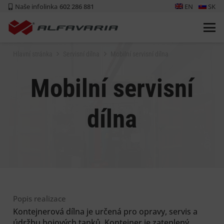
Naše infolinka
602 286 881
EN
SK
Hlavní stránka
Servisní dílna
Mobilní servisní dílna
Mobilní servisní
dílna
Popis realizace
Kontejnerová dílna je určená pro opravy, servis a
údržbu bojových tanků. Kontejner je zateplený,