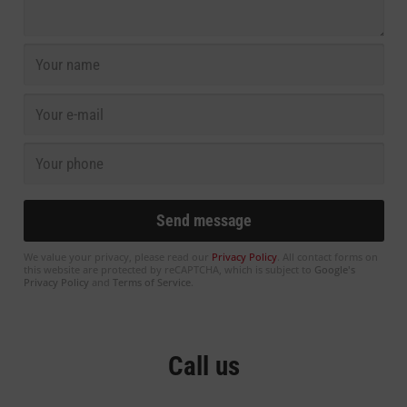
We value your privacy, please read our
Privacy Policy
. All contact forms on
this website are protected by reCAPTCHA, which is subject to
Google's
Privacy Policy
and
Terms of Service
.
Call us