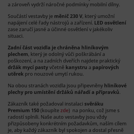
a zároveň vydrží náročné podmínky mobilní dílny.
Součástí vestavby je
měnič 230 V
, který umožní
napájení celé řady nástrojů a zařízení.
LED osvětlení
zase zaručí jasné a účinné osvětlení v jakékoliv
situaci.
Zadní část vozidla je chráněna hliníkovým
plechem
, který je odolný vůči poškrábání a
poškození, a na zadních dveřích najdete praktický
držák mycí pasty
včetně
kanystru
a
papírových
utěrek
pro nouzové umytí rukou.
Na obou stranách vozidla jsou připevněny
hliníkové
plechy pro umístění držáků nářadí a přípravků
.
Zákazník také požadoval instalaci
svěráku
Premium 150
(koupíte
zde
) na ponku, což jsme s
radostí splnili. Naše auto vestavby jsou vždy
přizpůsobeny konkrétním požadavkům, naším cílem
je, aby každý zákazník byl spokojen a dostal přesně