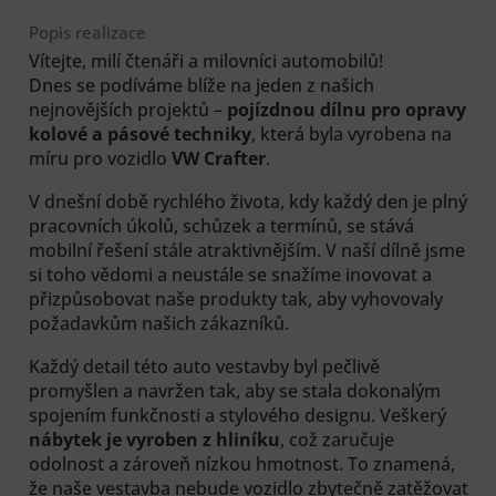
Popis realizace
Vítejte, milí čtenáři a milovníci automobilů!
Dnes se podíváme blíže na jeden z našich
nejnovějších projektů –
pojízdnou dílnu pro opravy
kolové a pásové techniky
, která byla vyrobena na
míru pro vozidlo
VW Crafter
.
V dnešní době rychlého života, kdy každý den je plný
pracovních úkolů, schůzek a termínů, se stává
mobilní řešení stále atraktivnějším. V naší dílně jsme
si toho vědomi a neustále se snažíme inovovat a
přizpůsobovat naše produkty tak, aby vyhovovaly
požadavkům našich zákazníků.
Každý detail této auto vestavby byl pečlivě
promyšlen a navržen tak, aby se stala dokonalým
spojením funkčnosti a stylového designu. Veškerý
nábytek je vyroben z hliníku
, což zaručuje
odolnost a zároveň nízkou hmotnost. To znamená,
že naše vestavba nebude vozidlo zbytečně zatěžovat