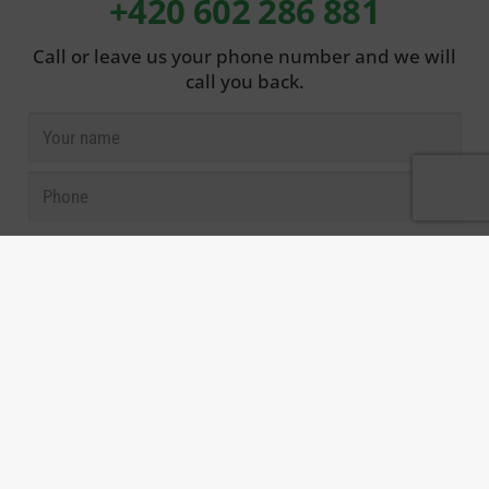
+420 602 286 881
Call or leave us your phone number and we will
call you back.
Stay in touch