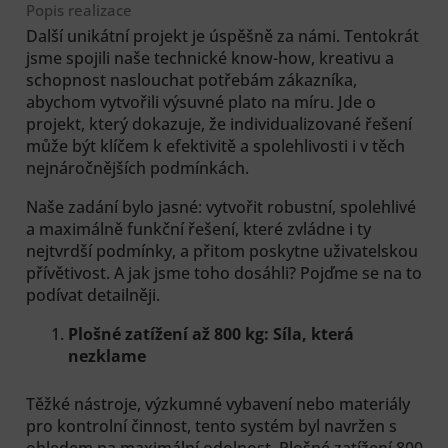
Popis realizace
Další unikátní projekt je úspěšně za námi. Tentokrát
jsme spojili naše technické know-how, kreativu a
schopnost naslouchat potřebám zákazníka,
abychom vytvořili výsuvné plato na míru. Jde o
projekt, který dokazuje, že individualizované řešení
může být klíčem k efektivitě a spolehlivosti i v těch
nejnáročnějších podmínkách.
Naše zadání bylo jasné: vytvořit robustní, spolehlivé
a maximálně funkční řešení, které zvládne i ty
nejtvrdší podmínky, a přitom poskytne uživatelskou
přívětivost. A jak jsme toho dosáhli? Pojďme se na to
podívat detailněji.
Plošné zatížení až 800 kg: Síla, která
nezklame
Těžké nástroje, výzkumné vybavení nebo materiály
pro kontrolní činnost, tento systém byl navržen s
ohledem na maximální odolnost. Plošné zatížení 800