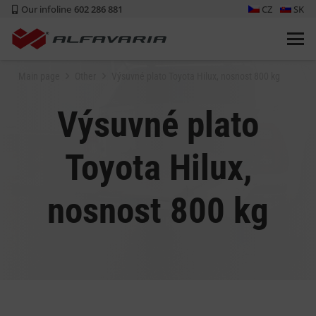
Our infoline
602 286 881
CZ
SK
Main page
Other
Výsuvné plato Toyota Hilux, nosnost 800 kg
Výsuvné plato
Toyota Hilux,
nosnost 800 kg