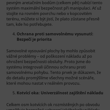
pevným aretačním bodům (celkem pět) nabízí tento
systém maximální bezpečnost při manipulaci. Ať už
stojíte na rovném povrchu nebo v kopcovitém
terénu, můžete si být jistí, že plato zůstane přesně
tam, kde ho potřebujete.
Ochrana proti samovolnému vysunutí:
Bezpečí je priorita
Samovolné vysouvání plochy by mohlo způsobit
vážné problémy – od poškození nákladu až po
ohrožení bezpečnosti obsluhy. Proto jsme do
systému integrovali účinnou ochranu proti
samovolnému pohybu. Tento prvek je důkazem, že
do detailu promýšlíme všechny možné scénáře,
které mohou nastat v reálném provozu.
Kotvící oka: Univerzálnost zajištění nákladu
Celkem osm kotvících ok rozmístěných po obvodu
umožňuje bezpečné uchycení jakéhokoliv nákladu.