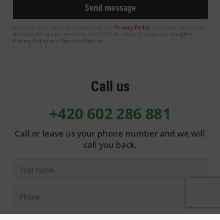
We value your privacy, please read our
Privacy Policy
. All contact forms on
this website are protected by reCAPTCHA, which is subject to
Google's
Privacy Policy
and
Terms of Service
.
Call us
+420 602 286 881
Call or leave us your phone number and we will
call you back.