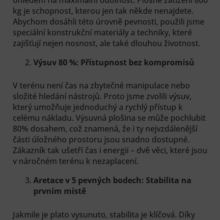
kg je schopnost, kterou jen tak někde nenajdete.
Abychom dosáhli této úrovně pevnosti, použili jsme
speciální konstrukční materiály a techniky, které
zajišťují nejen nosnost, ale také dlouhou životnost.
Výsuv 80 %: Přístupnost bez kompromisů
V terénu není čas na zbytečné manipulace nebo
složité hledání nástrojů. Proto jsme zvolili výsuv,
který umožňuje jednoduchý a rychlý přístup k
celému nákladu. Výsuvná plošina se může pochlubit
80% dosahem, což znamená, že i ty nejvzdálenější
části úložného prostoru jsou snadno dostupné.
Zákazník tak ušetří čas i energii – dvě věci, které jsou
v náročném terénu k nezaplacení.
Aretace v 5 pevných bodech: Stabilita na
prvním místě
Jakmile je plato vysunuto, stabilita je klíčová. Díky