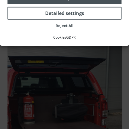
Detailed settings
Naše další realizace
Reject All
Cookies
GDPR