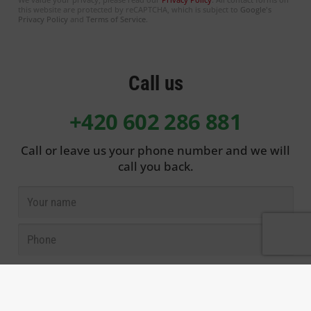
this website are protected by reCAPTCHA, which is subject to
Google's
Privacy Policy
and
Terms of Service
.
Call us
+420 602 286 881
Call or leave us your phone number and we will
call you back.