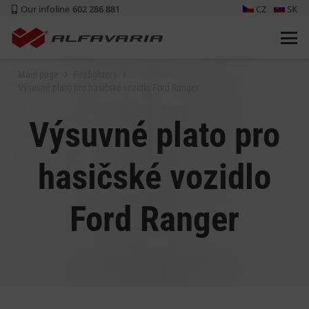
Our infoline
602 286 881
CZ
SK
Main page
Firefighters
Výsuvné plato pro hasičské vozidlo Ford Ranger
Výsuvné plato pro
hasičské vozidlo
Ford Ranger