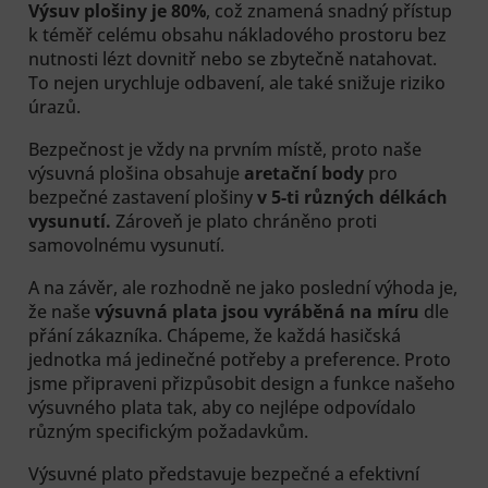
Výsuv plošiny je 80%
, což znamená snadný přístup
k téměř celému obsahu nákladového prostoru bez
nutnosti lézt dovnitř nebo se zbytečně natahovat.
To nejen urychluje odbavení, ale také snižuje riziko
úrazů.
Bezpečnost je vždy na prvním místě, proto naše
výsuvná plošina obsahuje
aretační body
pro
bezpečné zastavení plošiny
v 5-ti různých délkách
vysunutí.
Zároveň je plato chráněno proti
samovolnému vysunutí.
A na závěr, ale rozhodně ne jako poslední výhoda je,
že naše
výsuvná plata jsou vyráběná na míru
dle
přání zákazníka. Chápeme, že každá hasičská
jednotka má jedinečné potřeby a preference. Proto
jsme připraveni přizpůsobit design a funkce našeho
výsuvného plata tak, aby co nejlépe odpovídalo
různým specifickým požadavkům.
Výsuvné plato představuje bezpečné a efektivní